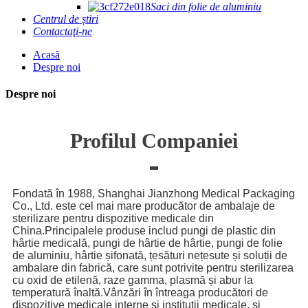
Saci din folie de aluminiu
Centrul de știri
Contactaţi-ne
Acasă
Despre noi
Despre noi
Profilul Companiei
Fondată în 1988, Shanghai Jianzhong Medical Packaging
Co., Ltd. este cel mai mare producător de ambalaje de
sterilizare pentru dispozitive medicale din
China.Principalele produse includ pungi de plastic din
hârtie medicală, pungi de hârtie de hârtie, pungi de folie
de aluminiu, hârtie șifonată, țesături nețesute și soluții de
ambalare din fabrică, care sunt potrivite pentru sterilizarea
cu oxid de etilenă, raze gamma, plasmă și abur la
temperatură înaltă.Vânzări în întreaga producători de
dispozitive medicale interne și instituții medicale, și