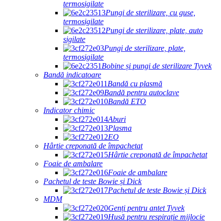
termosigilate
Pungi de sterilizare, cu guse,
termosigilate
Pungi de sterilizare, plate, auto
sigilate
Pungi de sterilizare, plate,
termosigilate
Bobine și pungi de sterilizare Tyvek
Bandă indicatoare
Bandă cu plasmă
Bandă pentru autoclave
Bandă ETO
Indicator chimic
Aburi
Plasma
EO
Hârtie creponată de împachetat
Hârtie creponată de împachetat
Foaie de ambalare
Foaie de ambalare
Pachetul de teste Bowie și Dick
Pachetul de teste Bowie și Dick
MDM
Genți pentru antet Tyvek
Husă pentru respirație mijlocie