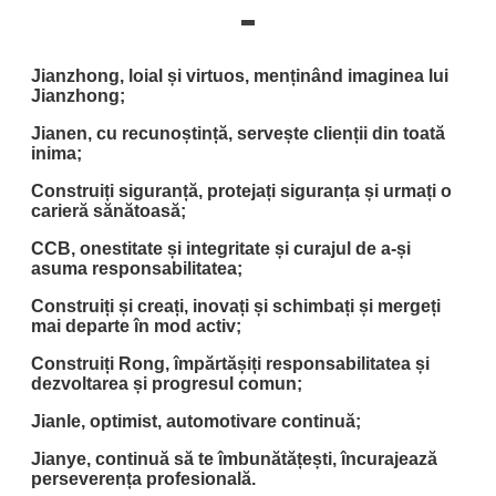
Jianzhong, loial și virtuos, menținând imaginea lui
Jianzhong;
Jianen, cu recunoștință, servește clienții din toată
inima;
Construiți siguranță, protejați siguranța și urmați o
carieră sănătoasă;
CCB, onestitate și integritate și curajul de a-și
asuma responsabilitatea;
Construiți și creați, inovați și schimbați și mergeți
mai departe în mod activ;
Construiți Rong, împărtășiți responsabilitatea și
dezvoltarea și progresul comun;
Jianle, optimist, automotivare continuă;
Jianye, continuă să te îmbunătățești, încurajează
perseverența profesională.