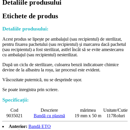
Detaliile produsului
Etichete de produs
Detaliile produsului:
Acest produs se lipește pe ambalajul (sau recipientul) de sterilizat,
pentru fixarea pachetului (sau recipientul) și marcarea dacă pachetul
(sau recipientul) a fost sterilizat, astfel încât să se evite amestecarea
cu ambalajul (sau recipientul) nesterilizat.
După un ciclu de sterilizare, culoarea benzii indicatoare chimice
devine de la albastru la roșu, iar procesul este evident.
Vâscozitate puternică, nu se desprinde ușor.
Se poate inregistra prin scriere.
Specificații:
Cod
Descriere
mărimea
Unitate/Cutie
9035021
Bandă cu plasmă
19 mm x 50 m
117Roluri
Anterior:
Bandă ETO