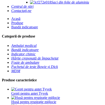
Saci din folie de aluminiu
Centrul de știri
Contactaţi-ne
Acasă
Produse
Bandă indicatoare
Categorii de produse
Ambalaj medical
Bandă indicatoare
Indicator chimic
Hârtie creponată de împachetat
Foaie de ambalare
Pachetul de teste Bowie și Dick
MDM
Produse caracteristice
Genți pentru antet Tyvek
Husă pentru respirație mijlocie