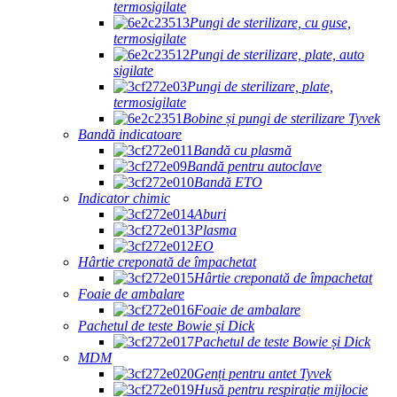
termosigilate
Pungi de sterilizare, cu guse,
termosigilate
Pungi de sterilizare, plate, auto
sigilate
Pungi de sterilizare, plate,
termosigilate
Bobine și pungi de sterilizare Tyvek
Bandă indicatoare
Bandă cu plasmă
Bandă pentru autoclave
Bandă ETO
Indicator chimic
Aburi
Plasma
EO
Hârtie creponată de împachetat
Hârtie creponată de împachetat
Foaie de ambalare
Foaie de ambalare
Pachetul de teste Bowie și Dick
Pachetul de teste Bowie și Dick
MDM
Genți pentru antet Tyvek
Husă pentru respirație mijlocie