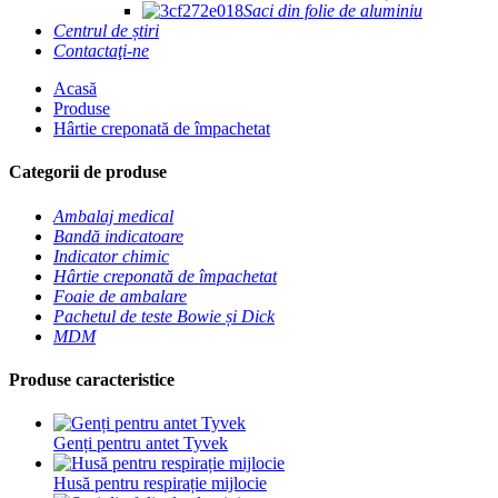
Saci din folie de aluminiu
Centrul de știri
Contactaţi-ne
Acasă
Produse
Hârtie creponată de împachetat
Categorii de produse
Ambalaj medical
Bandă indicatoare
Indicator chimic
Hârtie creponată de împachetat
Foaie de ambalare
Pachetul de teste Bowie și Dick
MDM
Produse caracteristice
Genți pentru antet Tyvek
Husă pentru respirație mijlocie