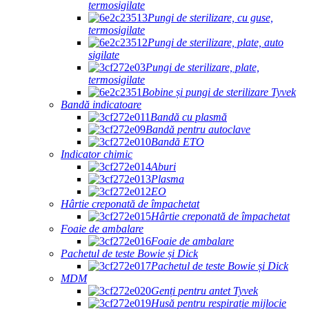
termosigilate
Pungi de sterilizare, cu guse,
termosigilate
Pungi de sterilizare, plate, auto
sigilate
Pungi de sterilizare, plate,
termosigilate
Bobine și pungi de sterilizare Tyvek
Bandă indicatoare
Bandă cu plasmă
Bandă pentru autoclave
Bandă ETO
Indicator chimic
Aburi
Plasma
EO
Hârtie creponată de împachetat
Hârtie creponată de împachetat
Foaie de ambalare
Foaie de ambalare
Pachetul de teste Bowie și Dick
Pachetul de teste Bowie și Dick
MDM
Genți pentru antet Tyvek
Husă pentru respirație mijlocie