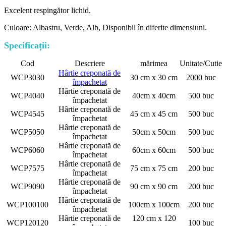
Excelent respingător lichid.
Culoare: Albastru, Verde, Alb, Disponibil în diferite dimensiuni.
Specificații:
Cod
Descriere
mărimea
Unitate/Cutie
Hârtie creponată de
WCP3030
30 cm x 30 cm
2000 buc
împachetat
Hârtie creponată de
WCP4040
40cm x 40cm
500 buc
împachetat
Hârtie creponată de
WCP4545
45 cm x 45 cm
500 buc
împachetat
Hârtie creponată de
WCP5050
50cm x 50cm
500 buc
împachetat
Hârtie creponată de
WCP6060
60cm x 60cm
500 buc
împachetat
Hârtie creponată de
WCP7575
75 cm x 75 cm
200 buc
împachetat
Hârtie creponată de
WCP9090
90 cm x 90 cm
200 buc
împachetat
Hârtie creponată de
WCP100100
100cm x 100cm
200 buc
împachetat
Hârtie creponată de
120 cm x 120
WCP120120
100 buc