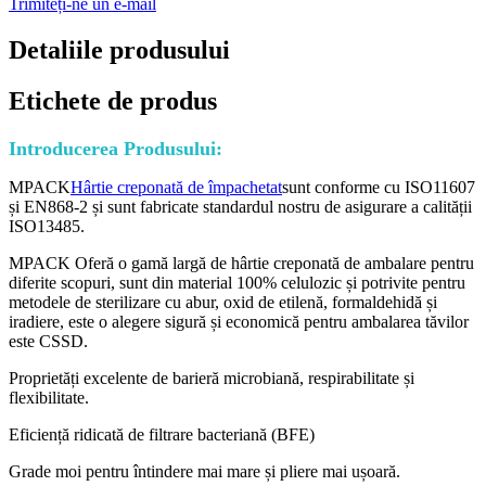
Trimiteți-ne un e-mail
Detaliile produsului
Etichete de produs
Introducerea Produsului:
MPACK
Hârtie creponată de împachetat
sunt conforme cu ISO11607
și EN868-2 și sunt fabricate standardul nostru de asigurare a calității
ISO13485.
MPACK Oferă o gamă largă de hârtie creponată de ambalare pentru
diferite scopuri, sunt din material 100% celulozic și potrivite pentru
metodele de sterilizare cu abur, oxid de etilenă, formaldehidă și
iradiere, este o alegere sigură și economică pentru ambalarea tăvilor
este CSSD.
Proprietăți excelente de barieră microbiană, respirabilitate și
flexibilitate.
Eficiență ridicată de filtrare bacteriană (BFE)
Grade moi pentru întindere mai mare și pliere mai ușoară.