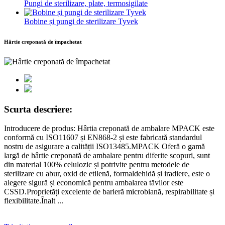
Pungi de sterilizare, plate, termosigilate
Bobine și pungi de sterilizare Tyvek
Hârtie creponată de împachetat
Scurta descriere:
Introducere de produs: Hârtia creponată de ambalare MPACK este
conformă cu ISO11607 și EN868-2 și este fabricată standardul
nostru de asigurare a calității ISO13485.MPACK Oferă o gamă
largă de hârtie creponată de ambalare pentru diferite scopuri, sunt
din material 100% celulozic și potrivite pentru metodele de
sterilizare cu abur, oxid de etilenă, formaldehidă și iradiere, este o
alegere sigură și economică pentru ambalarea tăvilor este
CSSD.Proprietăți excelente de barieră microbiană, respirabilitate și
flexibilitate.Înalt ...